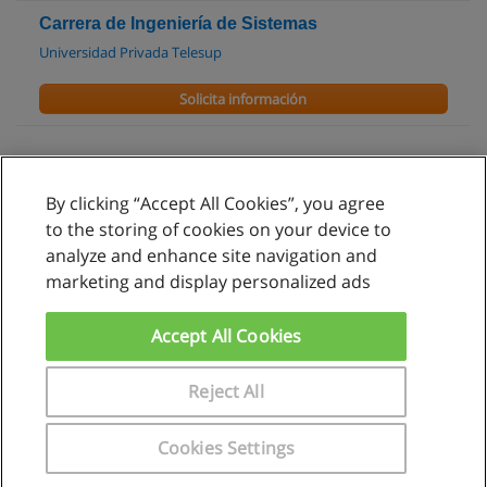
Carrera de Ingeniería de Sistemas
Universidad Privada Telesup
Solicita información
By clicking “Accept All Cookies”, you agree
Reglas de uso
to the storing of cookies on your device to
analyze and enhance site navigation and
Privacidad de datos
marketing and display personalized ads
Contactar con Educaedu
Accept All Cookies
Copyright © Educaedu Business S.L. - CIF : B-95610580: -
www.educaedu.com.pe
Reject All
Cookies Settings