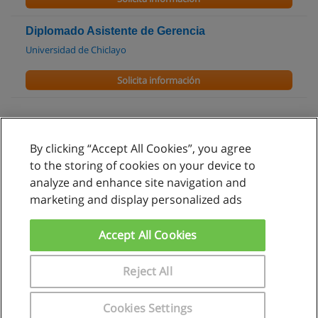
Diplomado Asistente de Gerencia
Universidad de Chiclayo
Solicita información
By clicking “Accept All Cookies”, you agree
Reglas de uso
to the storing of cookies on your device to
analyze and enhance site navigation and
Privacidad de datos
marketing and display personalized ads
Contactar con Educaedu
Accept All Cookies
Copyright © Educaedu Business S.L. - CIF : B-95610580: -
www.educaedu.com.pe
Reject All
Cookies Settings