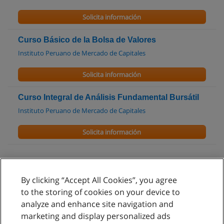
Solicita información
Curso Básico de la Bolsa de Valores
Instituto Peruano de Mercado de Capitales
Solicita información
Curso Integral de Análisis Fundamental Bursátil
Instituto Peruano de Mercado de Capitales
Solicita información
By clicking “Accept All Cookies”, you agree
Reglas de uso
to the storing of cookies on your device to
analyze and enhance site navigation and
Privacidad de datos
marketing and display personalized ads