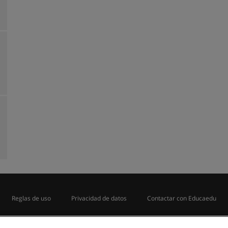
Reglas de uso
Privacidad de datos
Contactar con Educaedu
Copyright © Educaedu Business S.L. - CIF : B-95610580: -
www.educaedu.com.pe