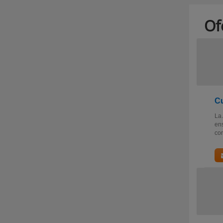
Of
Cu
La 
ens
con