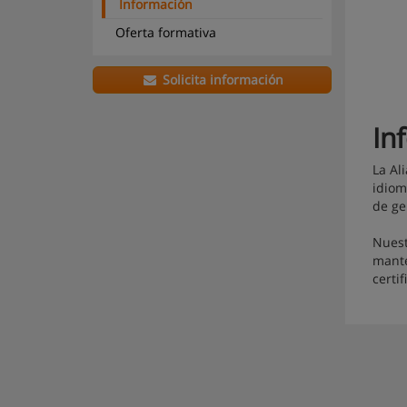
Información
Oferta formativa
Solicita información
In
La Al
idiom
de ge
Nuest
mante
certi