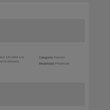
Categoría:
hace 120 años a la
Francés
franco-peruano,
Modalidad:
Presencial