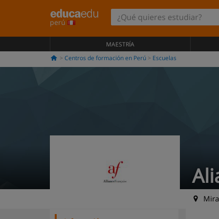
perú
MAESTRÍA
Centros de formación en Perú
Escuelas
Al
Miraf