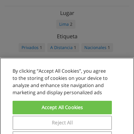
Lugar
Lima
2
Etiqueta
Privados
1
A Distancia
1
Nacionales
1
By clicking “Accept All Cookies”, you agree
Reglas de uso
to the storing of cookies on your device to
analyze and enhance site navigation and
Privacidad de datos
marketing and display personalized ads
Contactar con Educaedu
Accept All Cookies
Copyright © Educaedu Business S.L. - CIF : B-95610580: -
www.educaedu.com.pe
Reject All