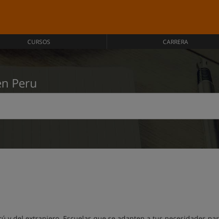
CURSOS
CARRERA
en Peru
ú y del extranjero. Escuelas que se adapten a tus necesidades par