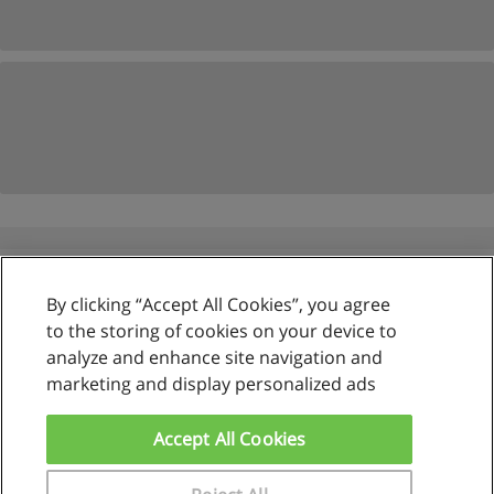
By clicking “Accept All Cookies”, you agree
Reglas de uso
to the storing of cookies on your device to
analyze and enhance site navigation and
Privacidad de datos
marketing and display personalized ads
Contactar con Educaedu
Accept All Cookies
Copyright © Educaedu Business S.L. - CIF : B-95610580: -
www.educaedu.com.pe