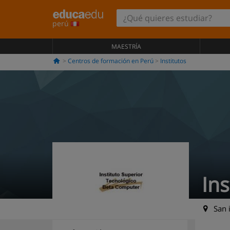
perú
MAESTRÍA
Centros de formación en Perú
Institutos
In
San i