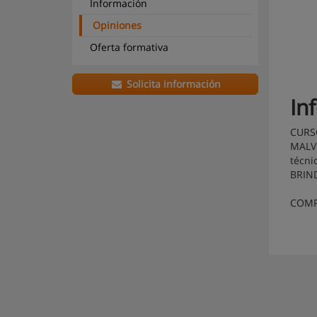
Información
Opiniones
Oferta formativa
Solicita información
In
CURS
MALVI
técni
BRIN
COMP