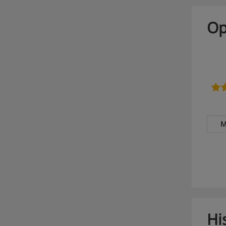
Op
M
Hi