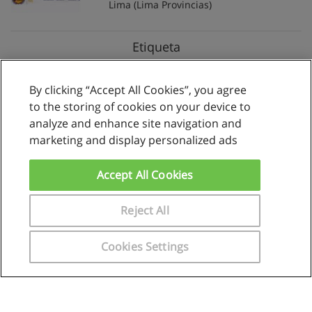
Lima
(Lima Provincias)
Etiqueta
Nacionales
6
Privados
5
Públicos
1
By clicking “Accept All Cookies”, you agree
to the storing of cookies on your device to
analyze and enhance site navigation and
marketing and display personalized ads
Reglas de uso
Privacidad de datos
Accept All Cookies
Contactar con Educaedu
Reject All
Copyright © Educaedu Business S.L. - CIF : B-95610580: -
www.educaedu.com.pe
Cookies Settings