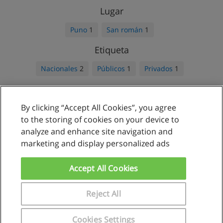
Lugar
Puno
1
San román
1
Etiqueta
Nacionales
2
Públicos
1
Privados
1
By clicking “Accept All Cookies”, you agree
Reglas de uso
to the storing of cookies on your device to
analyze and enhance site navigation and
Privacidad de datos
marketing and display personalized ads
Contactar con Educaedu
Accept All Cookies
Copyright © Educaedu Business S.L. - CIF : B-95610580: -
www.educaedu.com.pe
Reject All
Cookies Settings