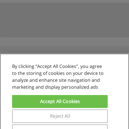
By clicking “Accept All Cookies”, you agree
Reglas de uso
to the storing of cookies on your device to
analyze and enhance site navigation and
Privacidad de datos
marketing and display personalized ads
Contactar con Educaedu
Accept All Cookies
Copyright © Educaedu Business S.L. - CIF : B-95610580: -
www.educaedu.com.pe
Reject All