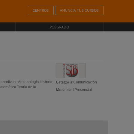
CENTROS
ANUNCIA TUS CURSOS
POSGRADO
Categoría:
portivas I Antropología Historia
Comunicación
atemática Teoría de la
Modalidad:
Presencial