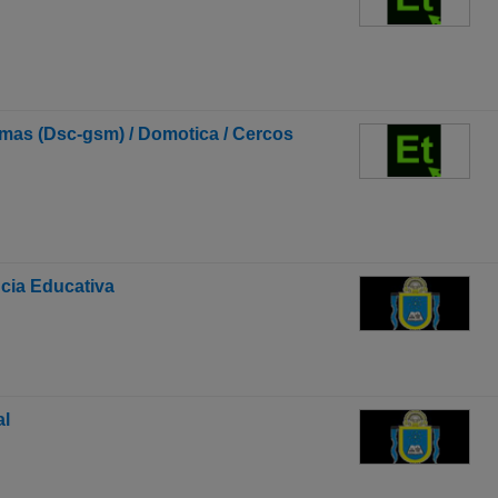
rmas (Dsc-gsm) / Domotica / Cercos
ncia Educativa
al