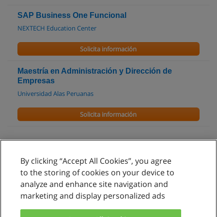
SAP Business One Funcional
NEXTECH Education Center
Solicita información
Maestría en Administración y Dirección de
Empresas
Universidad Alas Peruanas
Solicita información
By clicking “Accept All Cookies”, you agree
Reglas de uso
to the storing of cookies on your device to
analyze and enhance site navigation and
Privacidad de datos
marketing and display personalized ads
Contactar con Educaedu