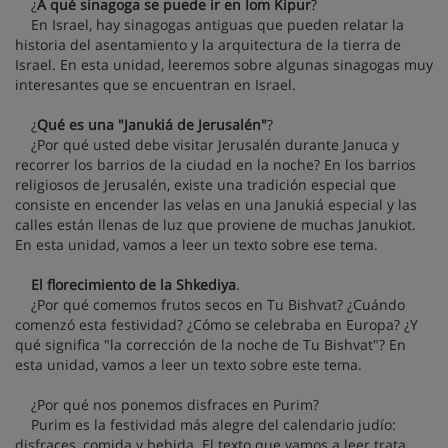
¿
A qué sinagoga se puede ir en Iom Kipur
?
En Israel, hay sinagogas antiguas que pueden relatar la
historia del asentamiento y la arquitectura de la tierra de
Israel. En esta unidad, leeremos sobre algunas sinagogas muy
interesantes que se encuentran en Israel.
¿
Qué es una "Janukiá de Jerusalén"
?
¿Por qué usted debe visitar Jerusalén durante Januca y
recorrer los barrios de la ciudad en la noche? En los barrios
religiosos de Jerusalén, existe una tradición especial que
consiste en encender las velas en una Janukiá especial y las
calles están llenas de luz que proviene de muchas Janukiot.
En esta unidad, vamos a leer un texto sobre ese tema.
El florecimiento de la Shkediya
.
¿Por qué comemos frutos secos en Tu Bishvat? ¿Cuándo
comenzó esta festividad? ¿Cómo se celebraba en Europa? ¿Y
qué significa "la corrección de la noche de Tu Bishvat"? En
esta unidad, vamos a leer un texto sobre este tema.
¿Por qué nos ponemos disfraces en Purim?
Purim es la festividad más alegre del calendario judío:
disfraces, comida y bebida. El texto que vamos a leer trata