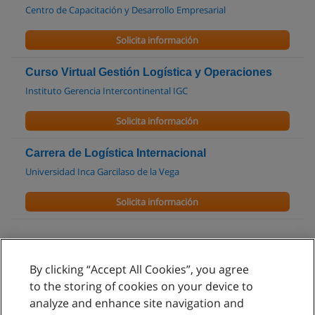
Centro de Capacitación y Desarrollo Empresarial
Solicita información
Curso Virtual Gestión Logística y Operaciones
Instituto Gerencia Intercontinental IGC
Solicita información
Carrera de Logística Internacional
Universidad Inca Garcilaso de la Vega
Solicita información
By clicking “Accept All Cookies”, you agree
Reglas de uso
to the storing of cookies on your device to
analyze and enhance site navigation and
Privacidad de datos