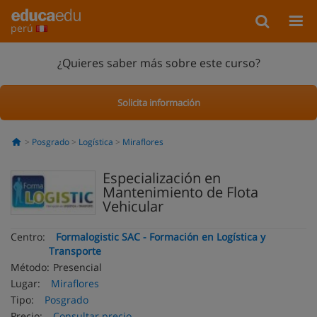
perú
¿Quieres saber más sobre este curso?
Solicita información
Posgrado
Logística
Miraflores
Especialización en
Mantenimiento de Flota
Vehicular
Centro:
Formalogistic SAC - Formación en Logística y
Transporte
Método:
Presencial
Lugar:
Miraflores
Tipo:
Posgrado
Precio:
Consultar precio