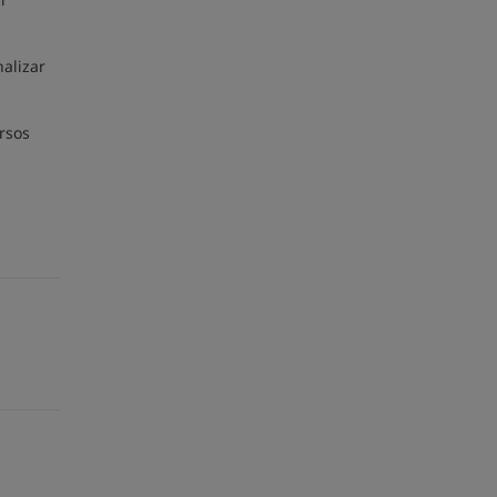
.
nalizar
rsos