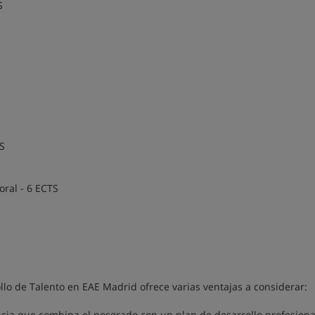
S
TS
oral - 6 ECTS
lo de Talento en EAE Madrid ofrece varias ventajas a considerar:
ncia que combina el posgrado con un plan de desarrollo profesiona