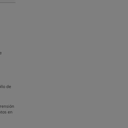
e
llo de
prensión
ntos en