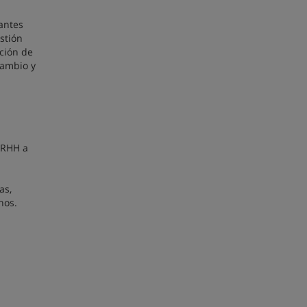
antes
stión
ación de
cambio y
RRHH a
as,
nos.