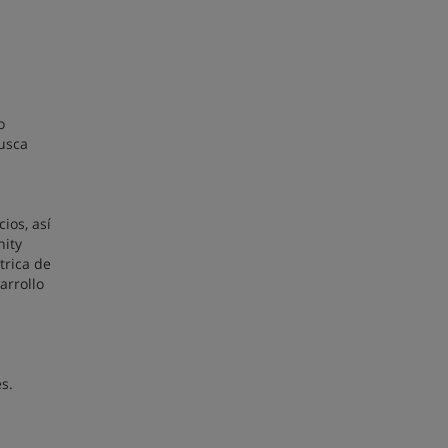
o
busca
ios, así
nity
rica de
arrollo
s.