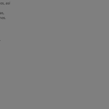
s, así
as,
nos.
,