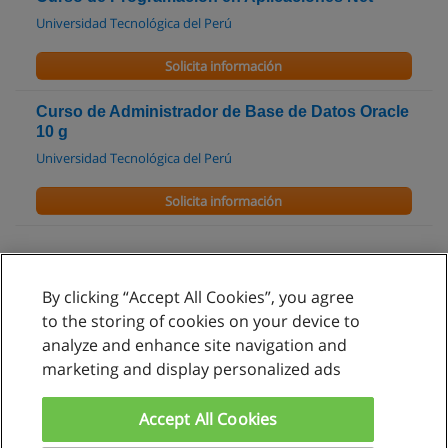
Universidad Tecnológica del Perú
Solicita información
Curso de Administrador de Base de Datos Oracle
10 g
Universidad Tecnológica del Perú
Solicita información
By clicking “Accept All Cookies”, you agree
Reglas de uso
to the storing of cookies on your device to
analyze and enhance site navigation and
Privacidad de datos
marketing and display personalized ads
Contactar con Educaedu
Accept All Cookies
Copyright © Educaedu Business S.L. - CIF : B-95610580: -