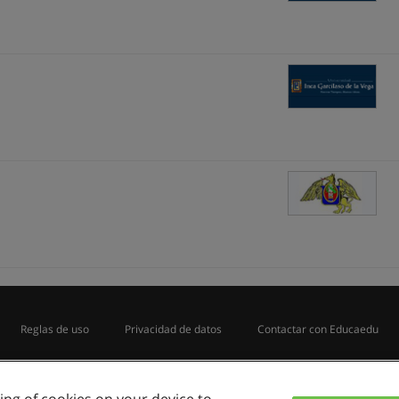
Reglas de uso
Privacidad de datos
Contactar con Educaedu
Copyright © Educaedu Business S.L. - CIF : B-95610580: -
www.educaedu.com.pe