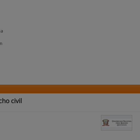
ria
ión
ho civil