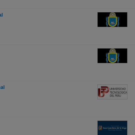
al
al