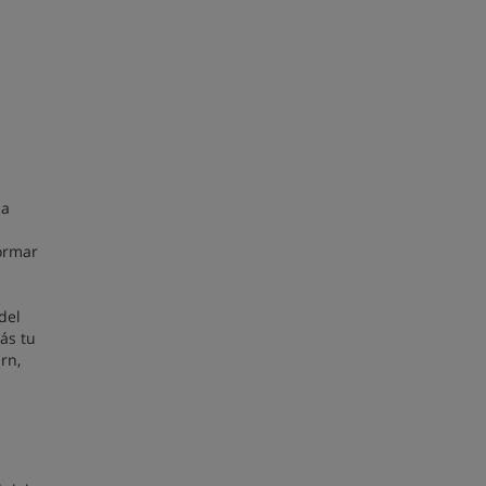
na
ormar
del
rás tu
rn,