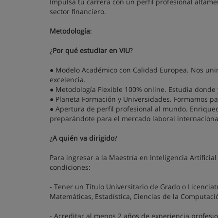
Impulsa tu carrera con un perfil profesional altame
sector financiero.
Metodología
:
¿
Por qué estudiar en VIU
?
● Modelo Académico con Calidad Europea. Nos unim
excelencia.
● Metodología Flexible 100% online. Estudia donde
● Planeta Formación y Universidades. Formamos par
● Apertura de perfil profesional al mundo. Enriquece
preparándote para el mercado laboral internaciona
¿
A quién va dirigido
?
Para ingresar a la Maestría en Inteligencia Artifici
condiciones:
- Tener un Título Universitario de Grado o Licencia
Matemáticas, Estadística, Ciencias de la Computació
- Acreditar al menos 2 años de experiencia profesion