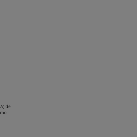
CA) de
como