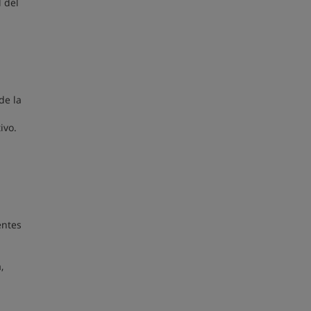
l del
de la
ivo.
entes
,