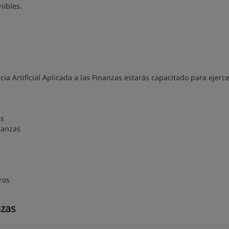
nibles.
cia Artificial Aplicada a las Finanzas estarás capacitado para ejerc
as
inanzas
ros
nzas