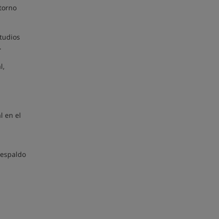
ntorno
studios
.
l,
l en el
respaldo