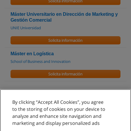
Solicita información
Máster Universitario en Dirección de Marketing y
Gestión Comercial
UNIE Universidad
Solicita información
Máster en Logística
School of Business and Innovation
Solicita información
By clicking “Accept All Cookies”, you agree
Reglas de uso
to the storing of cookies on your device to
analyze and enhance site navigation and
Privacidad de datos
marketing and display personalized ads
Contactar con Educaedu