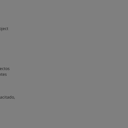
oject
ectos
ntes
acitado,