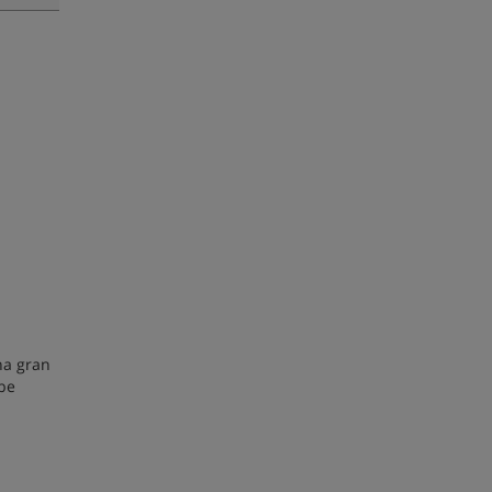
na gran
ebe