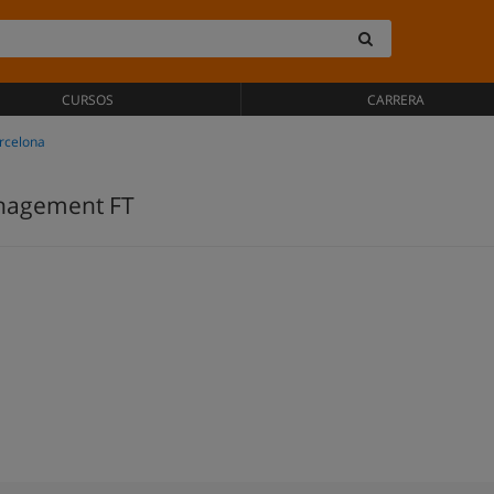
CURSOS
CARRERA
rcelona
anagement FT