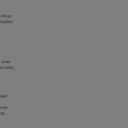
ificar,
lidades
 nivel
nciales,
idad
e
esde
os.