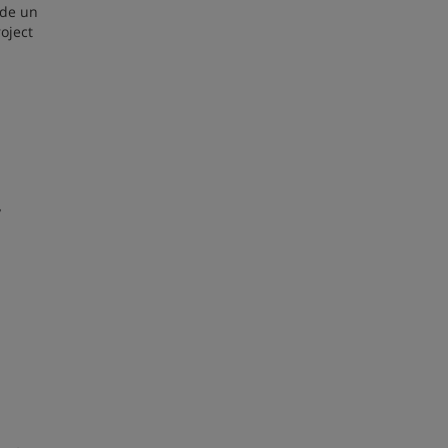
 de un
oject
y