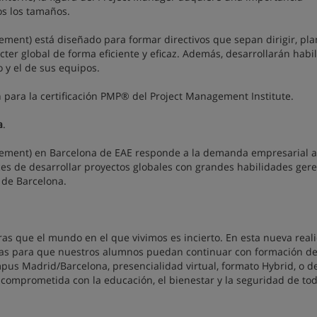
os los tamaños.
ment) está diseñado para formar directivos que sepan dirigir, plan
cter global de forma eficiente y eficaz. Además, desarrollarán habi
 y el de sus equipos.
 para la certificación PMP® del Project Management Institute.
a
.
gement) en Barcelona de EAE responde a la demanda empresarial a
ces de desarrollar proyectos globales con grandes habilidades gere
 de Barcelona.
as que el mundo en el que vivimos es incierto. En esta nueva real
gías para que nuestros alumnos puedan continuar con formación d
mpus Madrid/Barcelona, presencialidad virtual, formato Hybrid, o d
omprometida con la educación, el bienestar y la seguridad de tod