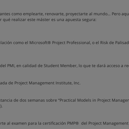
ntes como emplearte, renovarte, proyectarte al mundo… Pero aquí
r qué realizar este máster es una apuesta segura:
ción como el Microsoft® Project Professional, o el Risk de Palisa
el PMI, en calidad de Student Member, lo que te dará acceso a re
ada de Project Management Institute, Inc.
a estancia de dos semanas sobre “Practical Models in Project Manag
).
ntarte al examen para la certificación PMP® del Project Management