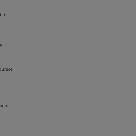
 te
de
cursos
ement”