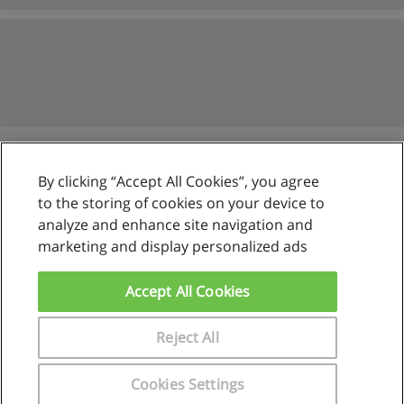
By clicking “Accept All Cookies”, you agree
Reglas de uso
to the storing of cookies on your device to
analyze and enhance site navigation and
Privacidad de datos
marketing and display personalized ads
Contactar con Educaedu
Accept All Cookies
Copyright © Educaedu Business S.L. - CIF : B-95610580: -
www.educaedu.com.pe
Reject All
Cookies Settings