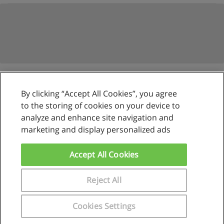
By clicking “Accept All Cookies”, you agree
Reglas de uso
to the storing of cookies on your device to
analyze and enhance site navigation and
Privacidad de datos
marketing and display personalized ads
Contactar con Educaedu
Accept All Cookies
Copyright © Educaedu Business S.L. - CIF : B-95610580: -
www.educaedu.com.pe
Reject All
Cookies Settings