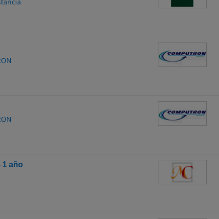
stancia
TRON
TRON
- 1 año