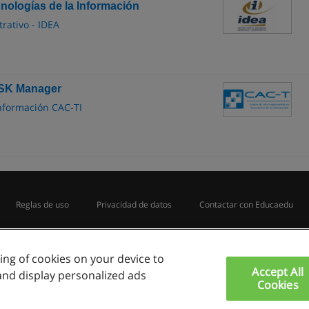
nologías de la Información
rativo - IDEA
RISK Manager
Información CAC-TI
Reglas de uso
Privacidad de datos
Contactar con Educaedu
Copyright © Educaedu Business S.L. - CIF : B-95610580: -
www.educaedu.com.pe
ring of cookies on your device to
Accept All
and display personalized ads
Cookies
o utiliza cookies.
Si continua navegando, consideramos que acepta su uso.
Ver m