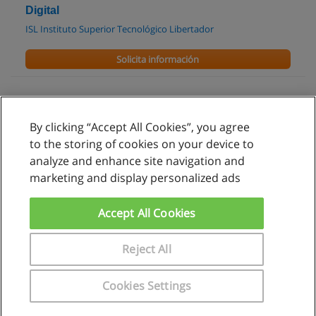
Digital
ISL Instituto Superior Tecnológico Libertador
Solicita información
By clicking “Accept All Cookies”, you agree
Reglas de uso
to the storing of cookies on your device to
analyze and enhance site navigation and
Privacidad de datos
marketing and display personalized ads
Contactar con Educaedu
Accept All Cookies
Copyright © Educaedu Business S.L. - CIF : B-95610580: -
www.educaedu.com.pe
Reject All
Cookies Settings