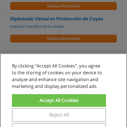
Solicita información
Diplomado Virtual en Producción de Cuyes
Instituto Científico de los Andes
Solicita información
By clicking “Accept All Cookies”, you agree
Reglas de uso
to the storing of cookies on your device to
analyze and enhance site navigation and
Privacidad de datos
marketing and display personalized ads
Contactar con Educaedu
Accept All Cookies
Copyright © Educaedu Business S.L. - CIF : B-95610580: -
www.educaedu.com.pe
Reject All