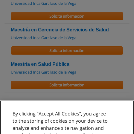
Universidad Inca Garcilaso de la Vega
Solicita información
Maestría en Gerencia de Servicios de Salud
Universidad Inca Garcilaso de la Vega
Solicita información
Maestría en Salud Pública
Universidad Inca Garcilaso de la Vega
Solicita información
By clicking “Accept All Cookies”, you agree
Reglas de uso
to the storing of cookies on your device to
analyze and enhance site navigation and
Privacidad de datos