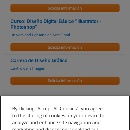
Solicita información
Curso: Diseño Digital Básico "Illustrator -
Photoshop"
Universidad Peruana de Arte Orval
Solicita información
Carrera de Diseño Gráfico
Centro de la Imagen
Solicita información
By clicking “Accept All Cookies”, you agree
Reglas de uso
to the storing of cookies on your device to
analyze and enhance site navigation and
Privacidad de datos
marketing and display personalized ads