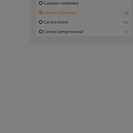
Cualquier modalidad
Carrera Hotelería y Turismo A Distancia
1
Carrera A Distancia
40
Carrera Idiomas A Distancia
1
Carrera Online
101
Carrera Ingeniería - Tecnología A Distancia
8
Carrera Semipresencial
17
Carrera Medicina - Salud A Distancia
1
Carrera Psicología - Salud Mental A Distancia
4
Carrera Servicios Públicos A Distancia
3