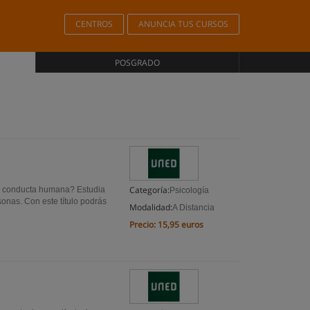
CENTROS
ANUNCIA TUS CURSOS
POSGRADO
Categoría:
la conducta humana? Estudia
Psicología
onas. Con este título podrás
Modalidad:
A Distancia
.
Precio:
15,95 euros