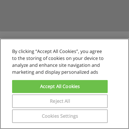
By clicking “Accept All Cookies”, you agree
Reglas de uso
to the storing of cookies on your device to
analyze and enhance site navigation and
Privacidad de datos
marketing and display personalized ads
Contactar con Educaedu
Accept All Cookies
Copyright © Educaedu Business S.L. - CIF : B-95610580: -
www.educaedu.com.pe
Reject All
Cookies Settings