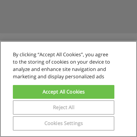
By clicking “Accept All Cookies”, you agree
Reglas de uso
to the storing of cookies on your device to
analyze and enhance site navigation and
Privacidad de datos
marketing and display personalized ads
Contactar con Educaedu
Accept All Cookies
Copyright © Educaedu Business S.L. - CIF : B-95610580: -
www.educaedu.com.pe
Reject All
Cookies Settings