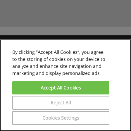
Reglas de uso
By clicking “Accept All Cookies”, you agree
to the storing of cookies on your device to
Privacidad de datos
analyze and enhance site navigation and
Contactar con Educaedu
marketing and display personalized ads
Copyright © Educaedu Business S.L. - CIF : B-95610580: -
Accept All Cookies
www.educaedu.com.pe
Reject All
Cookies Settings