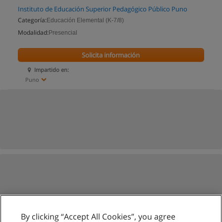
Instituto de Educación Superior Pedagógico Público Puno
Categoría:
Educación Elemental (K-7/8)
Modalidad:
Presencial
Solicita información
Impartido en:
Puno
By clicking “Accept All Cookies”, you agree