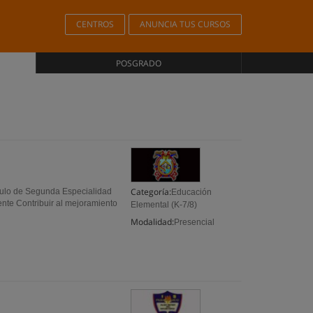
CENTROS
ANUNCIA TUS CURSOS
POSGRADO
Categoría:
tulo de Segunda Especialidad
Educación
ente Contribuir al mejoramiento
Elemental (K-7/8)
Modalidad:
Presencial