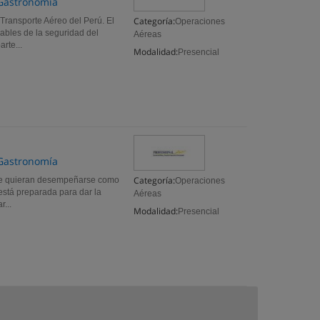
y Gastronomía
Categoría:
ransporte Aéreo del Perú. El
Operaciones
bles de la seguridad del
Aéreas
rte...
Modalidad:
Presencial
y Gastronomía
Categoría:
que quieran desempeñarse como
Operaciones
stá preparada para dar la
Aéreas
r...
Modalidad:
Presencial