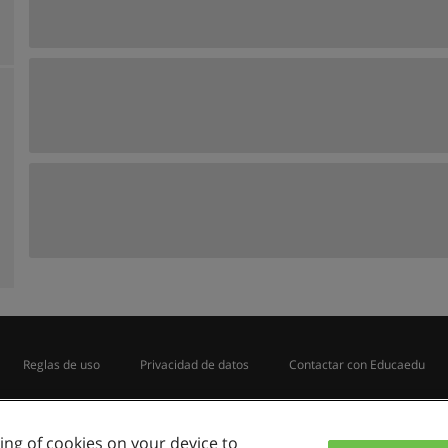
Reglas de uso
Privacidad de datos
Contactar con Educaedu
Copyright © Educaedu Business S.L. - CIF : B-95610580: -
www.educaedu.com.pe
ring of cookies on your device to