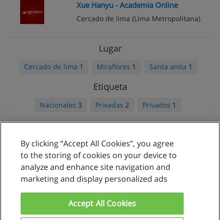
Xue Hanyu - Academia Online
Cercado de lima
(Lima Metropolitana)
Lugar
Cercado de lima
1
Miraflores
1
Santa anita
1
Etiqueta
Nacionales
3
Privadas
2
Privados
1
By clicking “Accept All Cookies”, you agree
Reglas de uso
to the storing of cookies on your device to
analyze and enhance site navigation and
Privacidad de datos
marketing and display personalized ads
Contactar con Educaedu
Accept All Cookies
Copyright © Educaedu Business S.L. - CIF : B-95610580: -