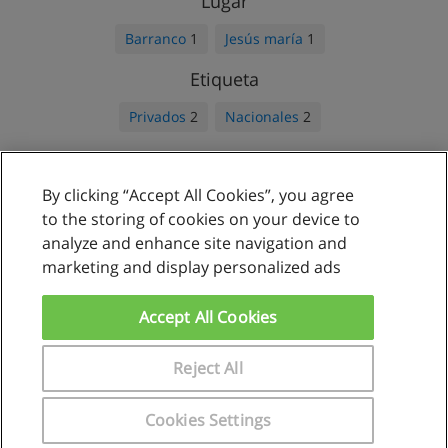
Lugar
Barranco
1
Jesús maría
1
Etiqueta
Privados
2
Nacionales
2
By clicking “Accept All Cookies”, you agree
Reglas de uso
to the storing of cookies on your device to
analyze and enhance site navigation and
Privacidad de datos
marketing and display personalized ads
Contactar con Educaedu
Accept All Cookies
Copyright © Educaedu Business S.L. - CIF : B-95610580: -
www.educaedu.com.pe
Reject All
Cookies Settings