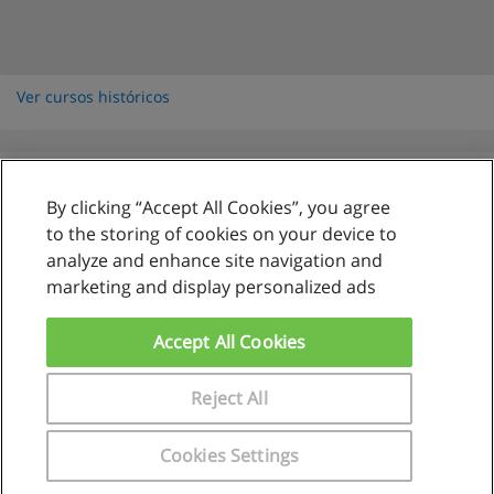
Ver cursos históricos
By clicking “Accept All Cookies”, you agree
Reglas de uso
to the storing of cookies on your device to
analyze and enhance site navigation and
Privacidad de datos
marketing and display personalized ads
Contactar con Educaedu
Accept All Cookies
Copyright © Educaedu Business S.L. - CIF : B-95610580: -
www.educaedu.com.pe
Reject All
Cookies Settings
Solicita información