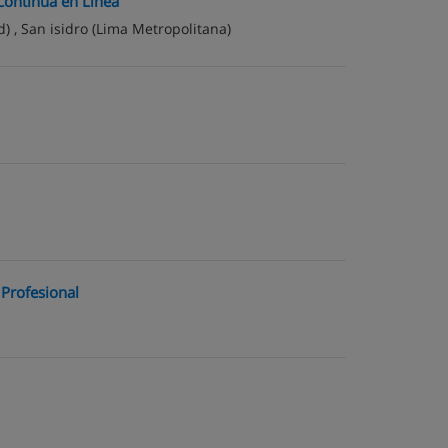
Continua en Línea
d) ,
San isidro
(Lima Metropolitana)
 Profesional