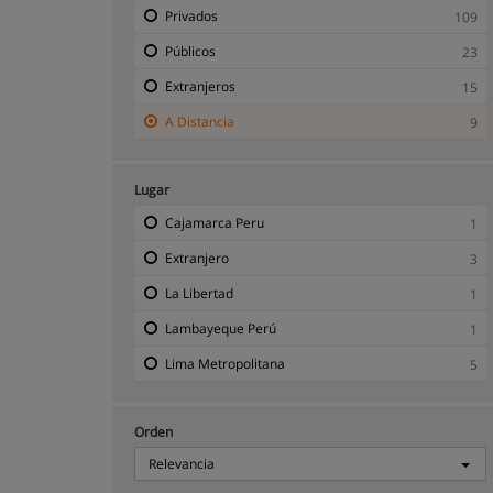
Privados
109
Públicos
23
Extranjeros
15
A Distancia
9
Lugar
Cajamarca Peru
1
Extranjero
3
La Libertad
1
Lambayeque Perú
1
Lima Metropolitana
5
Orden
Relevancia