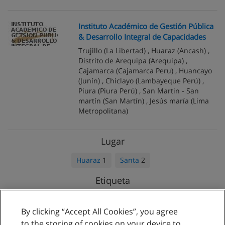
Instituto Académico de Gestión Pública
& Desarrollo Integral de Capacidades
Trujillo
(La Libertad) ,
Huaraz
(Ancash) ,
Distrito de Arequipa
(Arequipa) ,
Cajamarca
(Cajamarca Peru) ,
Huancayo
(Junín) ,
Chiclayo
(Lambayeque Perú) ,
Piura
(Piura Perú) ,
San Martin - San
martí­n
(San Martín) ,
Jesús maría
(Lima
Metropolitana)
Lugar
Huaraz
1
Santa
2
Etiqueta
Nacionales
3
Privados
2
Públicos
1
By clicking “Accept All Cookies”, you agree
to the storing of cookies on your device to