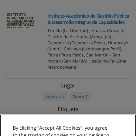
Instituto Académico de Gestión Pública
& Desarrollo Integral de Capacidades
Trujillo
(La Libertad) ,
Huaraz
(Ancash) ,
Distrito de Arequipa
(Arequipa) ,
Cajamarca
(Cajamarca Peru) ,
Huancayo
(Junín) ,
Chiclayo
(Lambayeque Perú) ,
Piura
(Piura Perú) ,
San Martin - San
martí­n
(San Martín) ,
Jesús maría
(Lima
Metropolitana)
Lugar
Huaraz
1
Santa
2
Etiqueta
Nacionales
3
Privados
2
Públicos
1
By clicking “Accept All Cookies”, you agree
to the storing of cookies on your device to