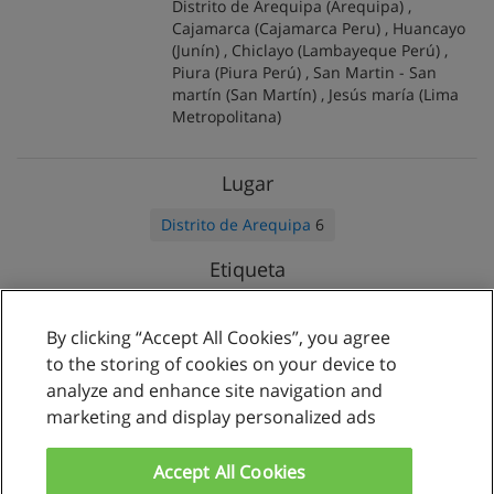
Distrito de Arequipa
(Arequipa) ,
Cajamarca
(Cajamarca Peru) ,
Huancayo
(Junín) ,
Chiclayo
(Lambayeque Perú) ,
Piura
(Piura Perú) ,
San Martin - San
martí­n
(San Martín) ,
Jesús maría
(Lima
Metropolitana)
Lugar
Distrito de Arequipa
6
Etiqueta
Nacionales
6
Públicos
3
Privados
3
By clicking “Accept All Cookies”, you agree
to the storing of cookies on your device to
analyze and enhance site navigation and
marketing and display personalized ads
Reglas de uso
Privacidad de datos
Accept All Cookies