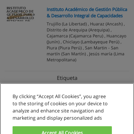
Instituto Académico de Gestión Pública
& Desarrollo Integral de Capacidades
Trujillo
(La Libertad) ,
Huaraz
(Ancash) ,
Distrito de Arequipa
(Arequipa) ,
Cajamarca
(Cajamarca Peru) ,
Huancayo
(Junín) ,
Chiclayo
(Lambayeque Perú) ,
Piura
(Piura Perú) ,
San Martin - San
martí­n
(San Martín) ,
Jesús maría
(Lima
Metropolitana)
Etiqueta
Nacionales
3
Privados
2
Públicos
1
A Distancia
1
By clicking “Accept All Cookies”, you agree
to the storing of cookies on your device to
analyze and enhance site navigation and
marketing and display personalized ads
Reglas de uso
Privacidad de datos
Accept All Cookies