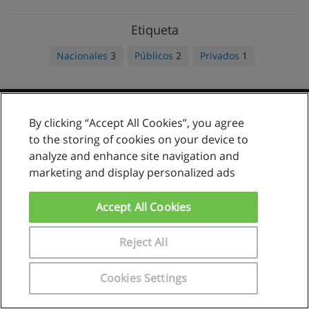
Etiqueta
Nacionales
3
Públicos
2
Privados
1
By clicking “Accept All Cookies”, you agree
Reglas de uso
to the storing of cookies on your device to
Privacidad de datos
analyze and enhance site navigation and
marketing and display personalized ads
Contactar con Educaedu
Accept All Cookies
Copyright © Educaedu Business S.L. - CIF : B-95610580: -
www.educaedu.com.pe
Reject All
Cookies Settings