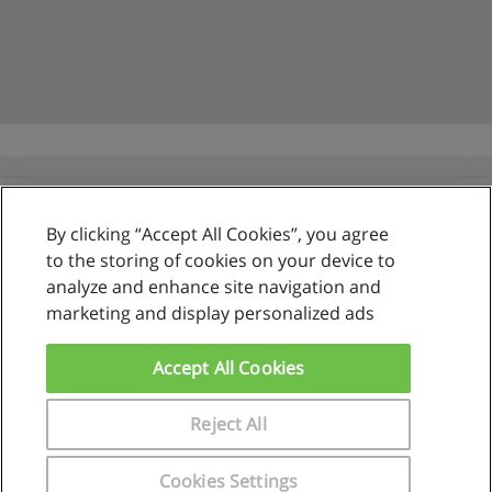
By clicking “Accept All Cookies”, you agree
Reglas de uso
to the storing of cookies on your device to
analyze and enhance site navigation and
Privacidad de datos
marketing and display personalized ads
Contactar con Educaedu
Accept All Cookies
Copyright © Educaedu Business S.L. - CIF : B-95610580: -
www.educaedu.com.pe
Reject All
Cookies Settings