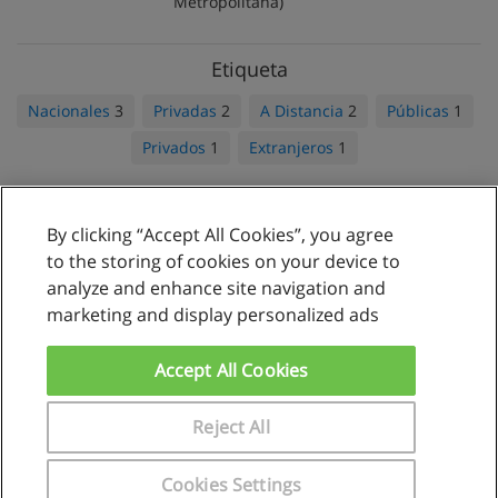
Metropolitana)
Etiqueta
Nacionales
3
Privadas
2
A Distancia
2
Públicas
1
Privados
1
Extranjeros
1
By clicking “Accept All Cookies”, you agree
Reglas de uso
to the storing of cookies on your device to
analyze and enhance site navigation and
Privacidad de datos
marketing and display personalized ads
Contactar con Educaedu
Accept All Cookies
Copyright © Educaedu Business S.L. - CIF : B-95610580: -
www.educaedu.com.pe
Reject All
Cookies Settings