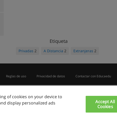
Etiqueta
Privadas
2
A Distancia
2
Extranjeras
2
Reglas de uso
Privacidad de datos
Contactar con Educaedu
Copyright © Educaedu Business S.L. - CIF : B-95610580: -
www.educaedu.com.pe
ring of cookies on your device to
Accept All
and display personalized ads
Cookies