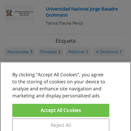
Universidad Nacional Jorge Basadre
Grohmann
Tacna
(Tacna Perú)
Etiqueta
Nacionales
3
Privadas
2
Públicas
1
A Distancia
1
By clicking “Accept All Cookies”, you agree
Reglas de uso
to the storing of cookies on your device to
analyze and enhance site navigation and
Privacidad de datos
marketing and display personalized ads
Contactar con Educaedu
Accept All Cookies
Copyright © Educaedu Business S.L. - CIF : B-95610580: -
www.educaedu.com.pe
Reject All